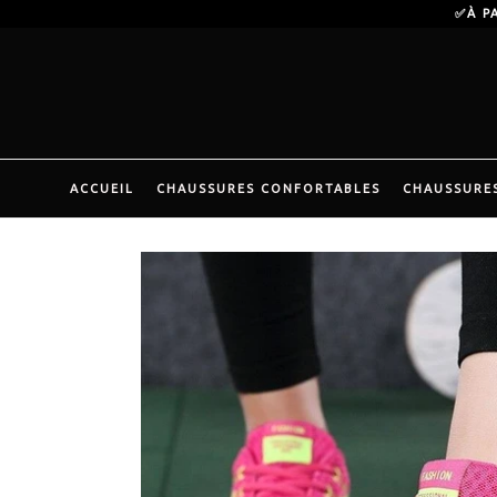
Passer
✅À P
au
contenu
ACCUEIL
CHAUSSURES CONFORTABLES
CHAUSSURES