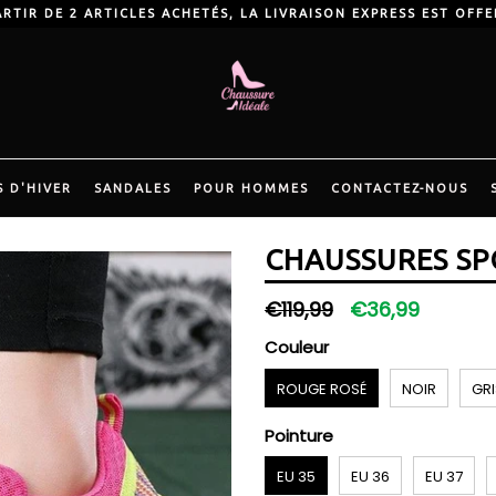
ARTIR DE 2 ARTICLES ACHETÉS, LA LIVRAISON EXPRESS EST OFFE
 D'HIVER
SANDALES
POUR HOMMES
CONTACTEZ-NOUS
CHAUSSURES S
Prix
€119,99
€36,99
régulier
Couleur
ROUGE ROSÉ
NOIR
GRI
Pointure
EU 35
EU 36
EU 37